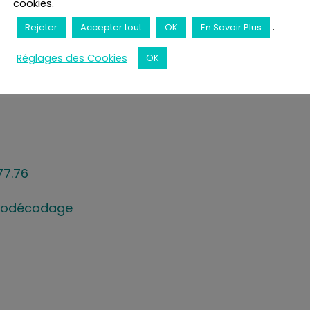
.225.36.71
cookies.
.
Rejeter
Accepter tout
OK
En Savoir Plus
Réglages des Cookies
OK
77.76
Biodécodage