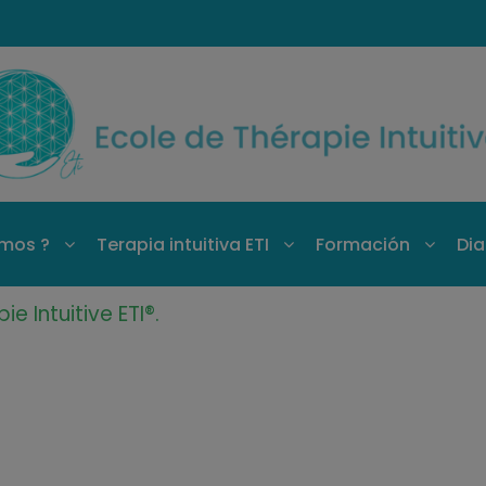
mos ?
Terapia intuitiva ETI
Formación
Dia
e Intuitive ETI®.