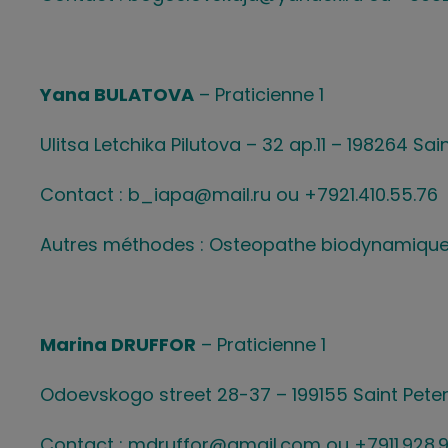
Yana BULATOVA
– Praticienne 1
Ulitsa Letchika Pilutova – 32 ap.11 – 198264 Sa
Contact : b_iapa@mail.ru ou +7921.410.55.76
Autres méthodes : Osteopathe biodynamiqu
Marina DRUFFOR
– Praticienne 1
Odoevskogo street 28-37 – 199155 Saint Pete
Contact : mdruffor@gmail.com ou +7911.928.9