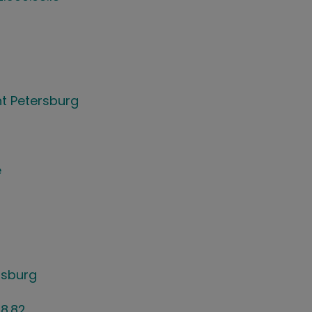
int Petersburg
e
rsburg
8.82