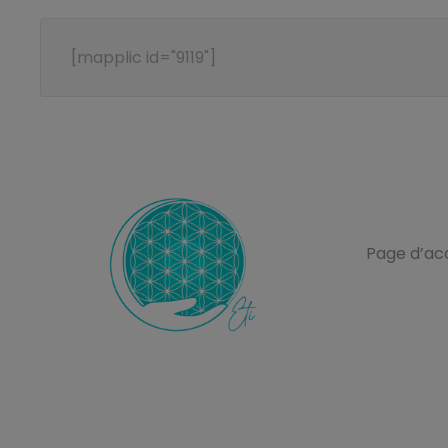
[mapplic id="9119"]
L’Ecole ET
Page d’acc
Ecole de Thérapie Intuitive
ETI