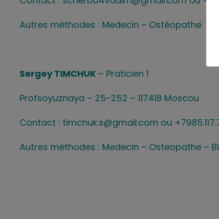
Contact : scherbo4vadim@gmail.com ou +8911
Autres méthodes : Medecin – Ostéopathe
Sergey TIMCHUK
– Praticien 1
Profsoyuznaya – 25-252 – 117418 Moscou
Contact : timchuk.s@gmail.com ou +7985.117.
Autres méthodes : Medecin – Osteopathe – 