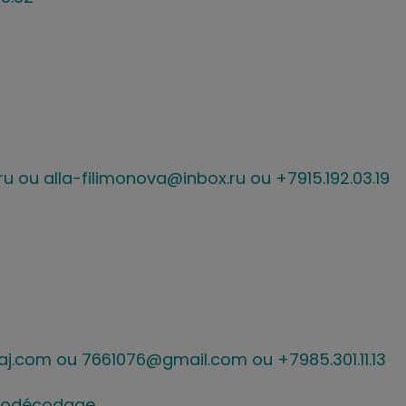
ru ou alla-filimonova@inbox.ru ou +7915.192.03.19
aj.com ou 7661076@gmail.com ou +7985.301.11.13
Biodécodage