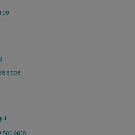
4.09
g
55.87.26
gut
.500.98.18