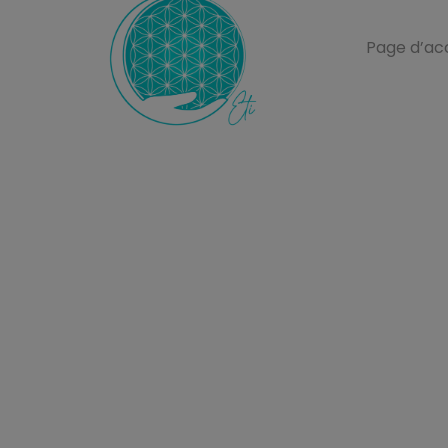
Page d’acc
Ecole de Thérapie Intuitive
ETI