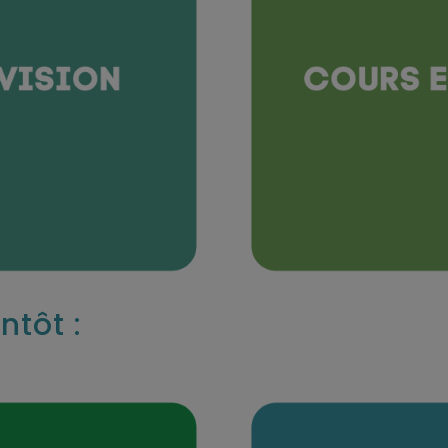
ntôt :