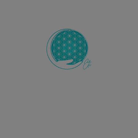
Ecole de Thérapie Intuitive
ETI
L’Ecole ETI