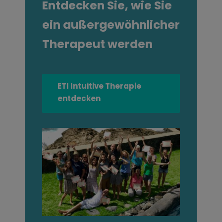
Entdecken Sie, wie Sie
ein außergewöhnlicher
Therapeut werden
ETI Intuitive Therapie
entdecken