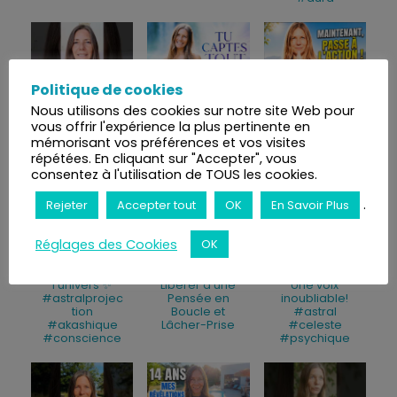
Politique de cookies
Capacités
L'avantage
La théorie
psychiques :
injuste que les
seule ne suffit
Nous utilisons des cookies sur notre site Web pour
qu'est-ce que
hypersensible
pas, voici le
vous offrir l'expérience la plus pertinente en
l'hypersensibil
s ont –
secret
mémorisant vos préférences et vos visites
ité ?
Révélation
répétées. En cliquant sur "Accepter", vous
consentez à l'utilisation de TOUS les cookies.
.
Rejeter
Accepter tout
OK
En Savoir Plus
Réglages des Cookies
OK
Comment
3 Techniques
Un chant
accéder à la
Puissantes
céleste en
mémoire de
pour se
voyage astral:
l'univers ✨
Libérer d'une
Une voix
#astralprojec
Pensée en
inoubliable!
tion
Boucle et
#astral
#akashique
Lâcher-Prise
#celeste
#conscience
#psychique