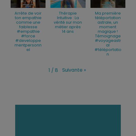
Arrête de voir
Thérapie
Ma première
ton empathie
Intuitive : La
téléportation
comme une
vérité sur mon
astrale, un
faiblesse
métier après
moment
#empathie
14 ans
magique !
#force
Témoignage
#developpe
#voyageastr
mentpersonn
al
el
#téléportatio
n
Suivante
»
1
/
8