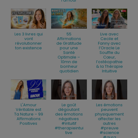
l'amour
Les 3 livres qui
55
Live avec
vont
Affirmations
Cecile et
révolutionner
de Gratitude
Fanny avec
ton existence
pour une
l’Oracle Le
Santé
Souffle du
Optimale –
Cœur,
10mn de
l’ostéopathie
bonheur
& la Thérapie
quotidien
Intuitive
L'Amour
Le goût
Les émotions
Véritable est
dégoutant
peuvent
Ta Nature – 99
des émotions
physiquement
Affirmations
négatives
affecter les
Positives
#intuitif
autres
#therapieintui
#preuve
tive
#science
#aura