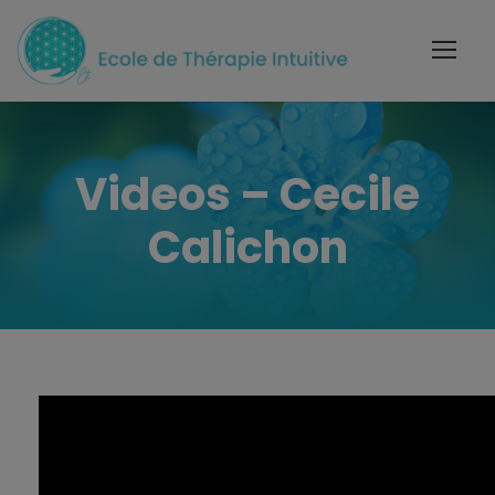
Videos – Cecile
Calichon