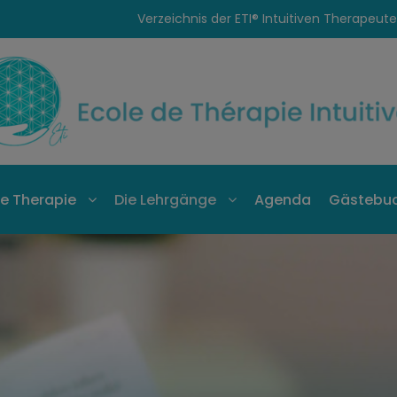
Verzeichnis der ETI® Intuitiven Therapeut
ive Therapie
Die Lehrgänge
Agenda
Gästebu