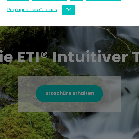
Réglages des Cookies
OK
e ETI® Intuitiver
Broschüre erhalten