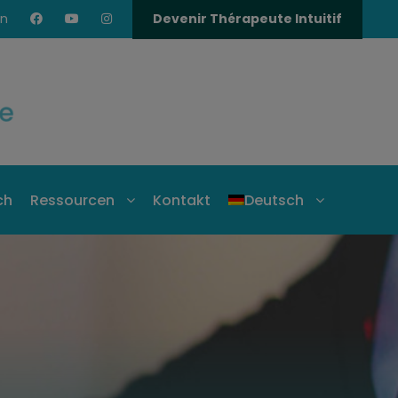
en
Devenir Thérapeute Intuitif
ch
Ressourcen
Kontakt
Deutsch