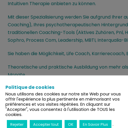
Intuitiven Therapie anbieten zu können.
Mit dieser Spezialisierung werden Sie aufgrund Ihrer 
Coaching), Ihres psychotherapeutischen Hintergrunds 
traditionellen Coaching-Tools (Aktives Zuhören, Pnl,
Sophro, Process Com, Leadership, MBTI, Interqualia-Bil
Sie haben die Möglichkeit, Life Coach, Karrierecoach,
Theoretische und praktische Ausbildung von mehr als 2
Monate.
Politique de cookies
Programm ab 2021 verfügbar
Nous utilisons des cookies sur notre site Web pour vous
offrir l'expérience la plus pertinente en mémorisant vos
préférences et vos visites répétées. En cliquant sur
"Accepter", vous consentez à l'utilisation de TOUS les
cookies.
.
Rejeter
Accepter tout
OK
En Savoir Plus