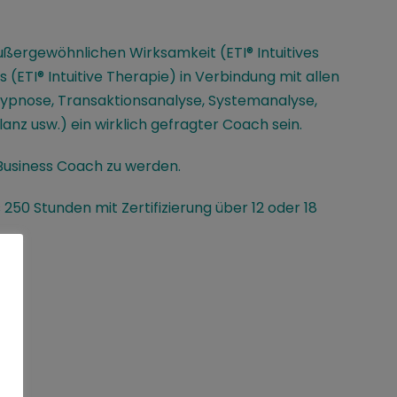
außergewöhnlichen Wirksamkeit (ETI® Intuitives
(ETI® Intuitive Therapie) in Verbindung mit allen
 Hypnose, Transaktionsanalyse, Systemanalyse,
anz usw.) ein wirklich gefragter Coach sein.
 Business Coach zu werden.
50 Stunden mit Zertifizierung über 12 oder 18