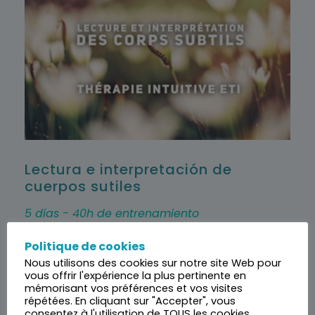
Lectura e interpretación de
cuerpos sutiles
5 días - 40h de entrenamiento
Politique de cookies
En la medicina china, tibetana y ayurvédica se
Nous utilisons des cookies sur notre site Web pour
da gran importancia a los cuerpos sutiles. En
vous offrir l'expérience la plus pertinente en
mémorisant vos préférences et vos visites
este módulo, aprenderá a leerlos
répétées. En cliquant sur "Accepter", vous
correctamente (lectura del aura) para
consentez à l'utilisation de TOUS les cookies.