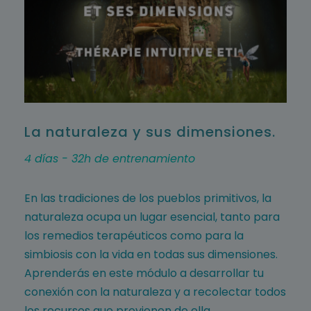
La naturaleza y sus dimensiones.
4 días - 32h de entrenamiento
En las tradiciones de los pueblos primitivos, la
naturaleza ocupa un lugar esencial, tanto para
los remedios terapéuticos como para la
simbiosis con la vida en todas sus dimensiones.
Aprenderás en este módulo a desarrollar tu
conexión con la naturaleza y a recolectar todos
los recursos que provienen de ella.