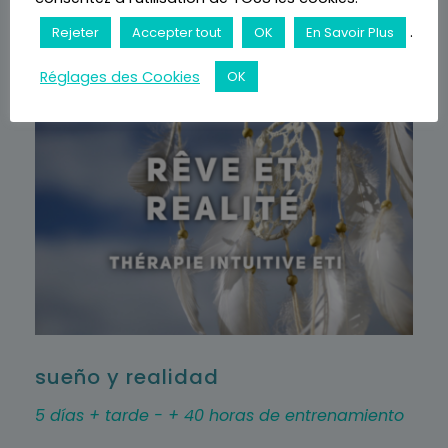
establecer su eficacia terapéutica.
.
Rejeter
Accepter tout
OK
En Savoir Plus
Réglages des Cookies
OK
sueño y realidad
5 días + tarde - + 40 horas de entrenamiento