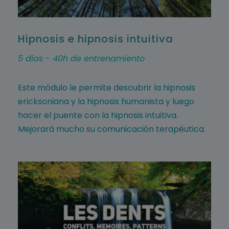
Hipnosis e hipnosis intuitiva
5 días - 40h de entrenamiento
Este módulo le permite descubrir la hipnosis
ericksoniana y la hipnosis humanista y luego
hacer el puente con la hipnosis intuitiva.
Mejorará mucho su comunicación terapéutica.