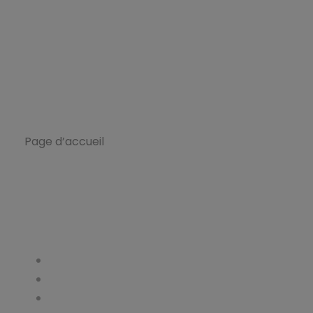
ETI
L’Ecole ETI
Page d’accueil
Formations