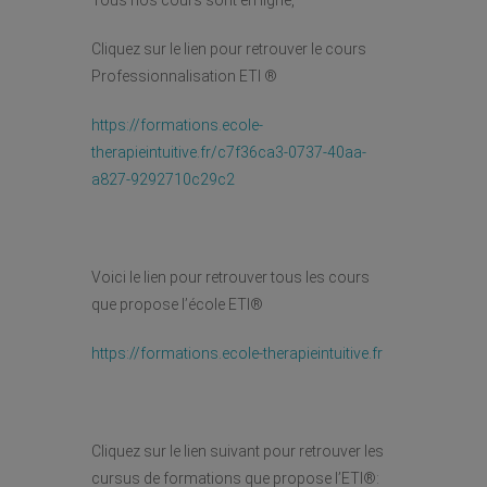
Tous nos cours sont en ligne,
Cliquez sur le lien pour retrouver le cours
Professionnalisation ETI ®
https://formations.ecole-
therapieintuitive.fr/c7f36ca3-0737-40aa-
a827-9292710c29c2
Voici le lien pour retrouver tous les cours
que propose l’école ETI®
https://formations.ecole-therapieintuitive.fr
Cliquez sur le lien suivant pour retrouver les
cursus de formations que propose l’ETI®: