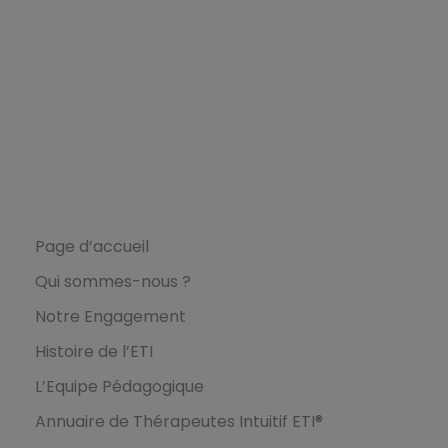
Ecole de Thérapie Intuitive
ETI
L’Ecole ETI
Page d’accueil
Qui sommes-nous ?
Notre Engagement
Histoire de l’ETI
L’Equipe Pédagogique
Annuaire de Thérapeutes Intuitif ETI®