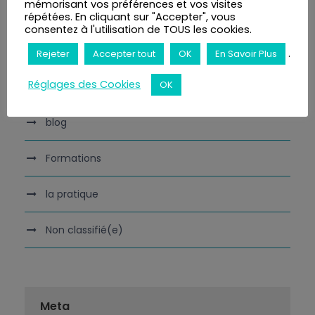
mémorisant vos préférences et vos visites
répétées. En cliquant sur "Accepter", vous
consentez à l'utilisation de TOUS les cookies.
Categories
.
Rejeter
Accepter tout
OK
En Savoir Plus
Réglages des Cookies
OK
Articles
blog
Formations
la pratique
Non classifié(e)
Meta