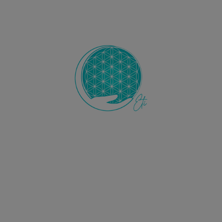
Ecole de Thérapie Intuitive
ETI
L’Ecole ETI