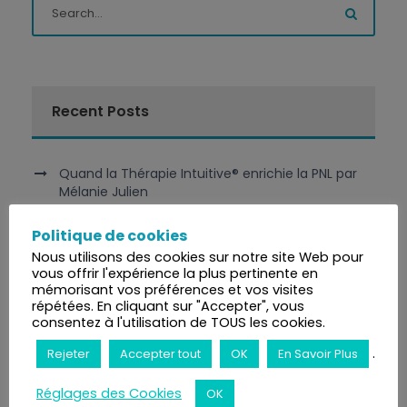
Recent Posts
Quand la Thérapie Intuitive® enrichie la PNL par
Mélanie Julien
Politique de cookies
Thérapie Intuitive® et Shiastu par Virginie Breton
Nous utilisons des cookies sur notre site Web pour
vous offrir l'expérience la plus pertinente en
La valeur personnelle : Cultiver son propre jardin
mémorisant vos préférences et vos visites
plutôt que se comparer aux autres
répétées. En cliquant sur "Accepter", vous
consentez à l'utilisation de TOUS les cookies.
Respirez votre chemin vers un bien-être
.
Rejeter
Accepter tout
OK
En Savoir Plus
révolutionnaire : découvrez le pouvoir du
Breathwork
Réglages des Cookies
OK