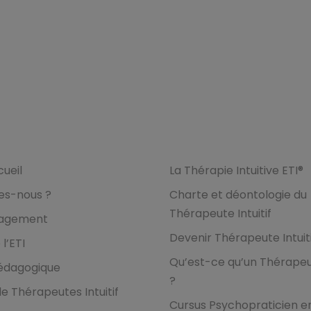
I
Formations
ueil
La Thérapie Intuitive ETI®
es-nous ?
Charte et déontologie du
Thérapeute Intuitif
gagement
Devenir Thérapeute Intuiti
 l’ETI
Qu’est-ce qu’un Thérapeut
Pédagogique
?
e Thérapeutes Intuitif
Cursus Psychopraticien e