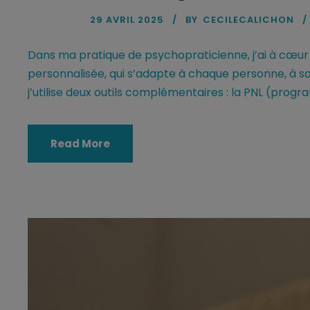
29 AVRIL 2025
BY
CECILECALICHON
Dans ma pratique de psychopraticienne, j’ai à cœ
personnalisée, qui s’adapte à chaque personne, à son
j’utilise deux outils complémentaires : la PNL (progr
Read More