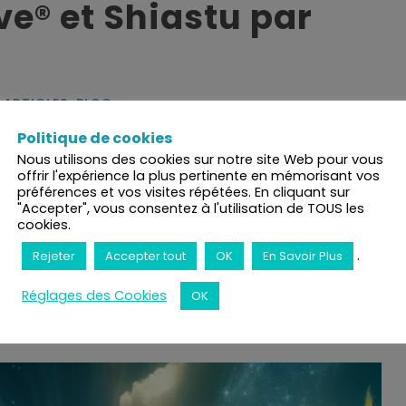
ve® et Shiastu par
ARTICLES
,
BLOG
Politique de cookies
e conscience élargie du fonctionnement de l’être
Nous utilisons des cookies sur notre site Web pour vous
on ressenti kinesthésique lors du toucher, tout en
offrir l'expérience la plus pertinente en mémorisant vos
préférences et vos visites répétées. En cliquant sur
nts.
"Accepter", vous consentez à l'utilisation de TOUS les
cookies.
.
Rejeter
Accepter tout
OK
En Savoir Plus
Réglages des Cookies
OK