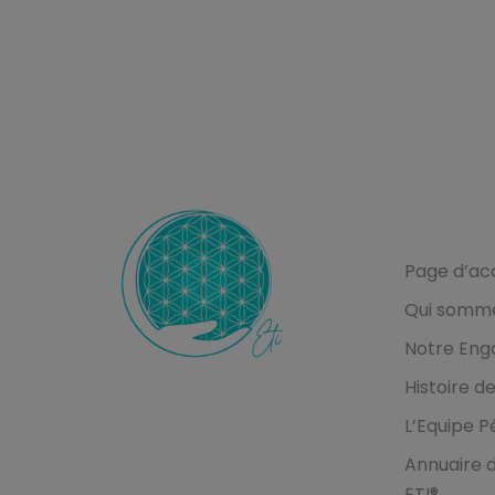
L’Ecole ET
Page d’acc
Qui somm
Notre En
Histoire de
Ecole de Thérapie Intuitive
L’Equipe 
ETI
Annuaire d
ETI®