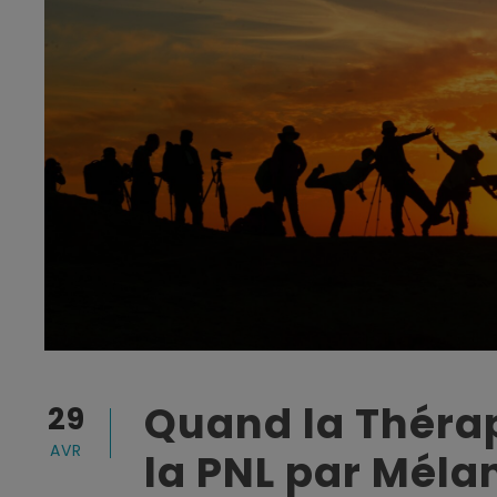
Quand la Thérap
29
AVR
la PNL par Mélan