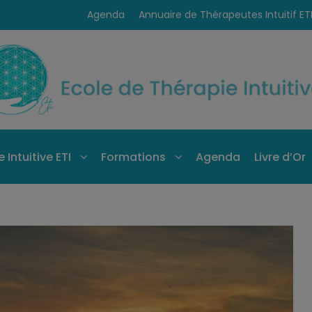
Agenda
Annuaire de Thérapeutes Intuitif ET
 Intuitive ETI
Formations
Agenda
Livre d’Or