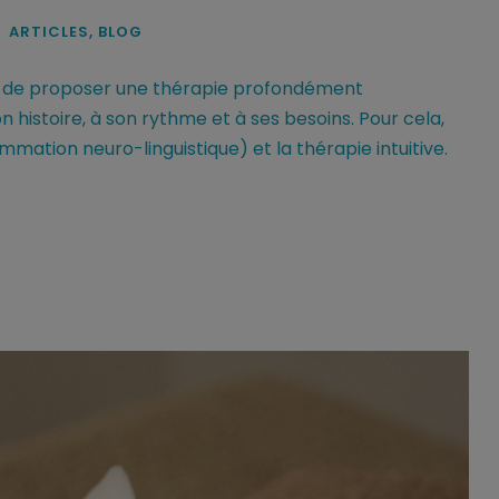
ARTICLES
,
BLOG
ur de proposer une thérapie profondément
 histoire, à son rythme et à ses besoins. Pour cela,
ammation neuro-linguistique) et la thérapie intuitive.