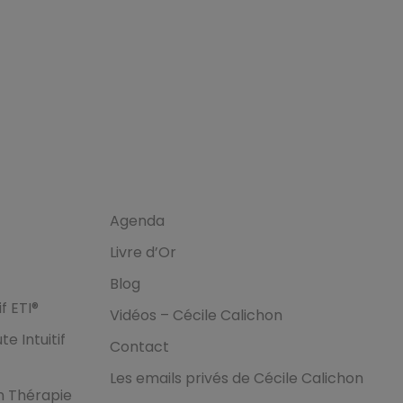
Ressources
Agenda
Livre d’Or
Blog
f ETI®
Vidéos – Cécile Calichon
e Intuitif
Contact
Les emails privés de Cécile Calichon
n Thérapie