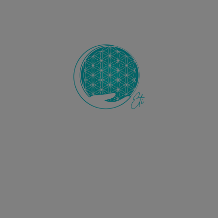
Ecole de Thérapie Intuitive
ETI
L’Ecole ETI