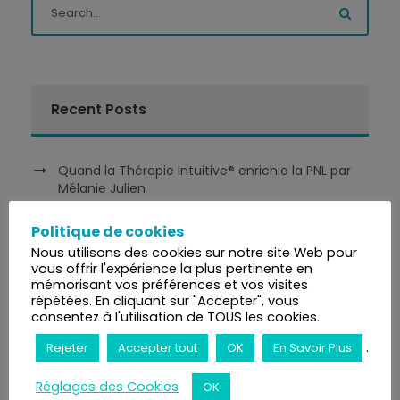
Recent Posts
Quand la Thérapie Intuitive® enrichie la PNL par
Mélanie Julien
Politique de cookies
Thérapie Intuitive® et Shiastu par Virginie Breton
Nous utilisons des cookies sur notre site Web pour
vous offrir l'expérience la plus pertinente en
La valeur personnelle : Cultiver son propre jardin
mémorisant vos préférences et vos visites
plutôt que se comparer aux autres
répétées. En cliquant sur "Accepter", vous
consentez à l'utilisation de TOUS les cookies.
Respirez votre chemin vers un bien-être
.
Rejeter
Accepter tout
OK
En Savoir Plus
révolutionnaire : découvrez le pouvoir du
Breathwork
Réglages des Cookies
OK