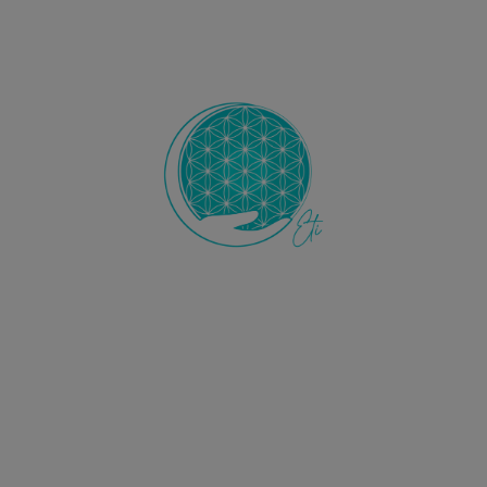
Ecole de Thérapie Intuitive
ETI
L’Ecole ETI