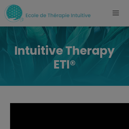
Intuitive Therapy
ETI®