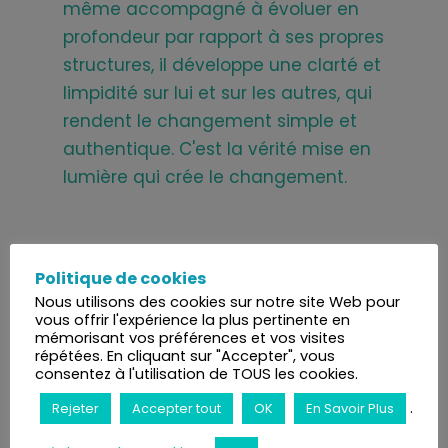
même accompagné à évoluer en
profondeur par rapport à ses propres
structures, il développe une clarté et
limpidité sur lui et sur les autres, qui
rendent le changement simple et
authentique. C'est la vérité mise en
lumière qui crée le changement.
Politique de cookies
Nous utilisons des cookies sur notre site Web pour
vous offrir l'expérience la plus pertinente en
mémorisant vos préférences et vos visites
répétées. En cliquant sur "Accepter", vous
consentez à l'utilisation de TOUS les cookies.
Le thérapeute intuitif apprend, au cours
.
Rejeter
Accepter tout
OK
En Savoir Plus
de sa formation, à ouvrir le plein potentiel