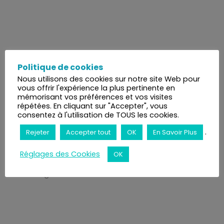
Ecole de Thérapie Intuitive
ETI
Politique de cookies
L’Ecole ETI
Nous utilisons des cookies sur notre site Web pour
vous offrir l'expérience la plus pertinente en
mémorisant vos préférences et vos visites
Page d’accueil
répétées. En cliquant sur "Accepter", vous
consentez à l'utilisation de TOUS les cookies.
Who are we ?
.
Rejeter
Accepter tout
OK
En Savoir Plus
History of the ETI
Réglages des Cookies
OK
Photo gallery ETI Intuitive Therapy School
Training courses