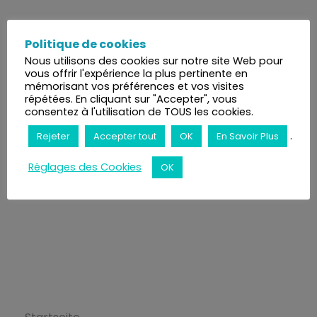
Politique de cookies
Nous utilisons des cookies sur notre site Web pour
vous offrir l'expérience la plus pertinente en
mémorisant vos préférences et vos visites
répétées. En cliquant sur "Accepter", vous
consentez à l'utilisation de TOUS les cookies.
.
Rejeter
Accepter tout
OK
En Savoir Plus
Réglages des Cookies
OK
Ecole de Thérapie Intuitive
ETI
L’Ecole ETI