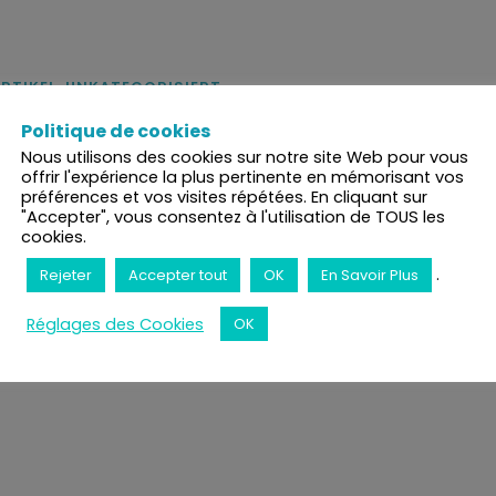
RTIKEL
,
UNKATEGORISIERT
Politique de cookies
eine Emotion in unserem Körper und unserem
Nous utilisons des cookies sur notre site Web pour vous
s zu erinnern. Es ist ein Assoziationsmechanismus.Das
offrir l'expérience la plus pertinente en mémorisant vos
préférences et vos visites répétées. En cliquant sur
onal. Der Moment, in dem man in seinem Leben eine
"Accepter", vous consentez à l'utilisation de TOUS les
mten Umständen und auch gekoppelt...
cookies.
.
Rejeter
Accepter tout
OK
En Savoir Plus
Réglages des Cookies
OK