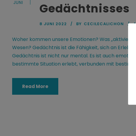
JUNI
Gedächtnisses
8 JUNI 2022
BY
CECILECALICHON
A
Woher kommen unsere Emotionen? Was „aktiviert“ 
Wesen? Gedächtnis ist die Fähigkeit, sich an Erlebte
Gedächtnis ist nicht nur mental. Es ist auch emoti
bestimmte Situation erlebt, verbunden mit bestim
Read More