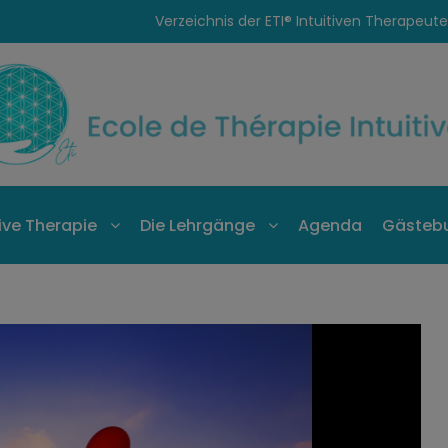
Verzeichnis der ETI® Intuitiven Therapeut
tive Therapie
Die Lehrgänge
Agenda
Gästeb